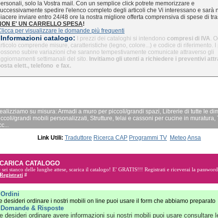
ersonali, solo la Vostra mail. Con un semplice click potrete memorizzare e
uccessivamente spedire l'elenco completo degli articoli che Vi interessano e sarà 
iacere inviare entro 24/48 ore la nostra migliore offerta comprensiva di spese di tra
NON E' UN CARRELLO SPESA
!
licca per visualizzare le domande più frequenti
Informazioni catalogo:
I prezzi dei cataloghi si intendono
compresi di IVA
. O
rticolo comprende misure, caratteristiche (legno, colore...) e codice di riferimento. I
ossono subire variazioni che saranno tempestivamente comunicate attraverso gli
ggiornamenti settimanali del sito.
Invitiamo gli utenti a richiedere i preventivi at
osta elett., telefono e fax.
ealizziamo su misura: Armadi a muro per piccoli/grandi spazi, Librerie di tutte le di
iccoli/grandi mobili personalizzati, Strutture, telai e cassoni per cucine in muratura, 
c...
Link Utili:
Traduttore
Ricerca CAP
Programmi TV
Meteo
Ansa
CARICA CATALOGO
 sei stanco delle lunghe attese, scarica il catalogo! E'
GRATIS!!!
Registrati e riceverai la password
Registrati
#
»
Ordini
e desideri ordinare i nostri mobili on line puoi usare il form che abbiamo preparato
»
Domande & Risposte
e desideri ordinare avere informazioni sui nostri mobili puoi usare consultare l