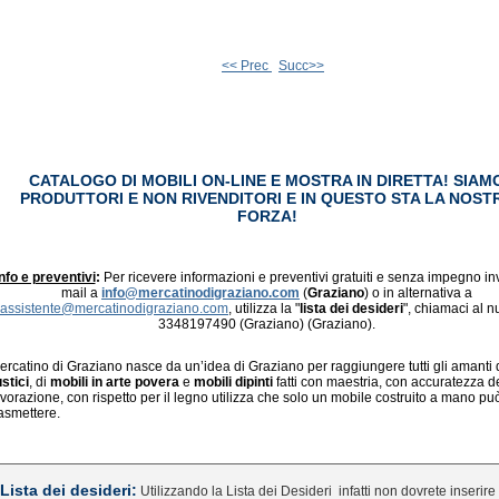
<< Prec
Succ>>
CATALOGO DI MOBILI ON-LINE E MOSTRA IN DIRETTA! SIAM
PRODUTTORI E NON RIVENDITORI E IN QUESTO STA LA NOST
FORZA!
nfo e preventivi
:
Per ricevere informazioni e preventivi gratuiti e senza impegno in
mail a
info@mercatinodigraziano.com
(
Graziano
) o in alternativa a
assistente@mercatinodigraziano.com
, utilizza la "
lista dei desideri
", chiamaci al 
3348197490 (Graziano) (Graziano).
ercatino di Graziano nasce da un’idea di Graziano per raggiungere tutti gli amanti 
ustici
, di
mobili in arte povera
e
mobili dipinti
fatti con maestria, con accuratezza d
avorazione, con rispetto per il legno utilizza che solo un mobile costruito a mano pu
rasmettere.
Lista dei desideri:
Utilizzando la Lista dei Desideri
infatti non dovrete inserire