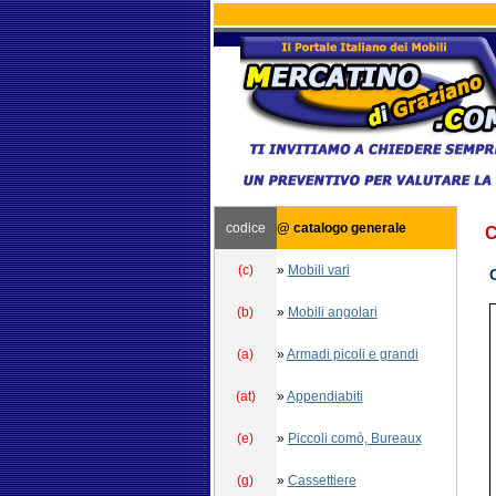
codice
@ catalogo generale
C
(c)
»
Mobili vari
(b)
»
Mobili angolari
(a)
»
Armadi picoli e grandi
(at)
»
Appendiabiti
(e)
»
Piccoli comò, Bureaux
(g)
»
Cassettiere