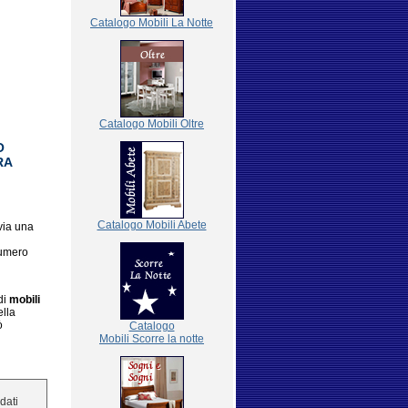
Catalogo Mobili La Notte
Catalogo Mobili Oltre
O
RA
Catalogo Mobili Abete
via una
numero
di
mobili
ella
ò
Catalogo
Mobili Scorre la notte
 dati