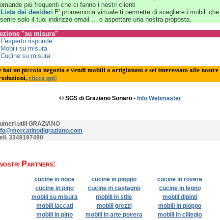
omande più frequenti che ci fanno i nostri clienti
»
Lista dei desideri
E' promemoria virtuale ti permette di scegliere i mobili che
nserire solo il tuoi indirizzo email ... e aspettare una nostra proposta.
ezione "su misura"
»
L'esperto risponde
»
Mobili su misura
»
Cucine su misura
e hai un piccolo negozio e vendi mobili o artigianato e sei interessato alle nostre
roduzioni,
clicca qui!
© SGS di Graziano Sonaro -
Info Webmaster
umeri utili GRAZIANO
nfo@mercatinodigraziano.com
ell. 3348197490
 nostri Partners:
cucine in noce
cucine in pioppo
cucine in rovere
cucine in pino
cucine in castagno
cucine in legno
mobili su misura
mobili in stile
mobili dipinti
mobili laccati
mobili grezzi
mobili in pioppo
mobili in pino
mobili in arte povera
mobili in ciliegio