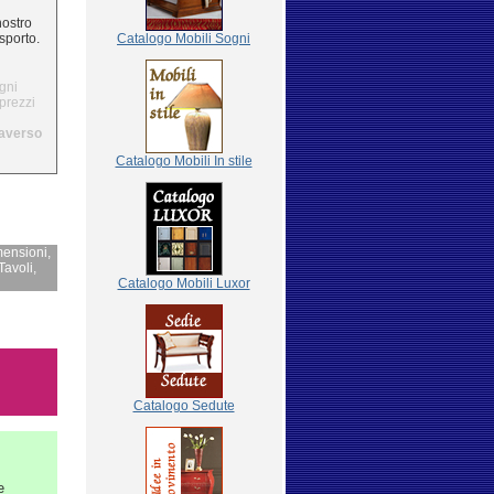
nostro
sporto.
Catalogo
Mobili Sogni
gni
 prezzi
traverso
Catalogo Mobili In stile
mensioni,
Tavoli,
Catalogo Mobili Luxor
Catalogo Sedute
e