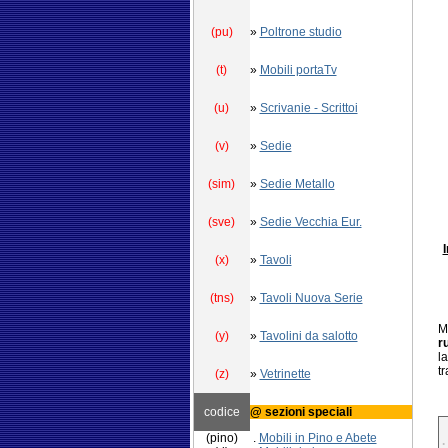
(pu)
»
Poltrone studio
(t)
»
Mobili portaTv
(u)
»
Scrivanie - Scrittoi
(v)
»
Sedie
(sim)
»
Sedie Metallo
(sve)
»
Sedie Vecchia Eur.
I
(x)
»
Tavoli
(tns)
»
Tavoli Nuova Serie
M
(y)
»
Tavolini da salotto
r
l
t
(z)
»
Vetrinette
codice
@ sezioni speciali
(pino)
.
Mobili in Pino e Abete
.