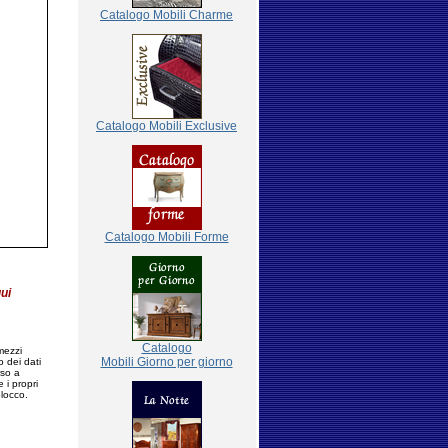
Catalogo Mobili Charme
Catalogo Mobili Exclusive
Catalogo Mobili Forme
qui
Catalogo
 mezzi
Mobili Giorno per giorno
o dei dati
rso a
 i propri
blocco.