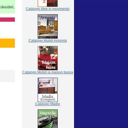
 desideri,
Catalogo Idee in movimento
Catalogo Mobili Armonia
Catalogo Mobili la maison bassa
Catalogo Madie