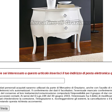
________________________
e sei interessato a questo articolo inserisci il tuo indirizzo di posta elettronica 
 dati personali acquisiti saranno utilizzati da parte di Mercatino di Graziano, anche con l'ausilio di
lettronici e/o automatizzati. Il conferimento dei dati è facoltativo; l'eventuale mancato conferiment
 del consenso al loro trattamento/comunicazione comporterà l'impossibilità per il gruppo di dar co
uccessivi contatti. Ai sensi del D.Lgs.196 del 30 giugno 2003, l'interessato ha il diritto di modificare
ati chiedendone la correzione, l'integrazione e, ricorreggendone gli estremi, la cancellazione o il 
nviando questa richiesta acconsento.