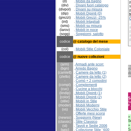
(d)
.
Mobili da bagno
p
(div)
.
Divani fuori catalogo
s
(divpol)
.
Divani su misura
p
(dip)
.
Mobili Dipinti (0)
(grezzi)
.
Mobili Grezzi -25%
C
(int)
.
Mobili Intagliati
.
(sms)
.
Mobili su misura
a
(larov)
.
Mobili in noce
p
(sogg)
.
Soggiorni, salotto
a
p
codice
@ catalogo del mese
(col)
.
Mobili Stile Coloniale
codice
@ nuove collezioni
(arm)
.
Armadi ante scorr.
R
(bgn)
.
Arredo Bagno
P
(camlett)
.
Camere da letto (1)
ec
(zletto)
.
Camere da letto (2)
-
.
Comò + 2 comodini
(compl)
.
Complementi
(cuc)
.
Cucine
a blocchi
(lindip)
.
Mobili Dipinti (1)
[color]
.
Mobili Dipinti (2)
S
(stile)
.
Mobili in Stile
Se
(moder)
.
Mobili Moderni
#
(vs)
.
Mobili Vecchio Stile
-
.
Offerte mesi scorsi
(newso)
.
Soggiorni (New)
S
(classic)
.
Stile Classico
(st)
.
Tavoli e Sedie 2006
S
[seic]
.
Collezione Stile ' 600