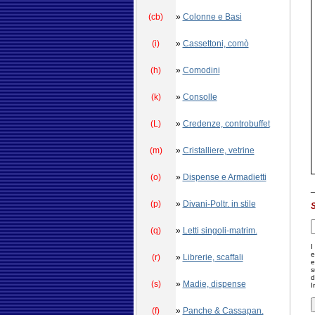
(cb)
»
Colonne e Basi
(i)
»
Cassettoni, comò
(h)
»
Comodini
(k)
»
Consolle
(L)
»
Credenze, controbuffet
(m)
»
Cristalliere, vetrine
(o)
»
Dispense e Armadietti
(p)
»
Divani-Poltr. in stile
S
(q)
»
Letti singoli-matrim.
I
e
(r)
»
Librerie, scaffali
e
s
d
(s)
»
Madie, dispense
I
(f)
»
Panche & Cassapan.