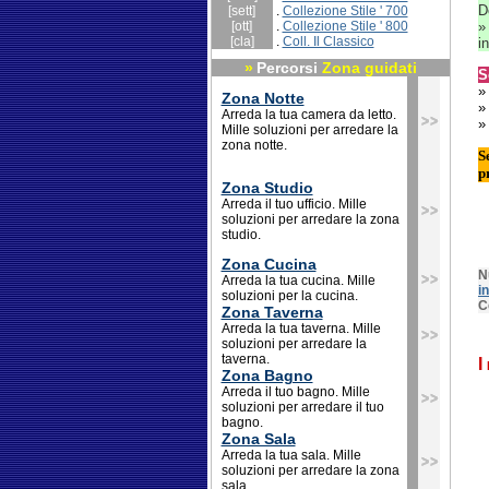
D
[sett]
.
Collezione Stile ' 700
[ott]
.
Collezione Stile ' 800
[cla]
.
Coll. Il Classico
i
»
Percorsi
Zona guidati
S
Zona Notte
Arreda la tua camera da letto.
Mille soluzioni per arredare la
zona notte.
S
p
Zona Studio
Arreda il tuo ufficio. Mille
soluzioni per arredare la zona
studio.
Zona Cucina
N
Arreda la tua cucina. Mille
i
soluzioni per la cucina.
C
Zona Taverna
Arreda la tua taverna. Mille
soluzioni per arredare la
taverna.
I
Zona Bagno
Arreda il tuo bagno. Mille
soluzioni per arredare il tuo
bagno.
Zona Sala
Arreda la tua sala. Mille
soluzioni per arredare la zona
sala.