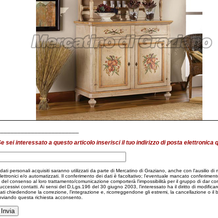
________________________
e sei interessato a questo articolo inserisci il tuo indirizzo di posta elettronica 
 dati personali acquisiti saranno utilizzati da parte di Mercatino di Graziano, anche con l'ausilio di
lettronici e/o automatizzati. Il conferimento dei dati è facoltativo; l'eventuale mancato conferiment
 del consenso al loro trattamento/comunicazione comporterà l'impossibilità per il gruppo di dar co
uccessivi contatti. Ai sensi del D.Lgs.196 del 30 giugno 2003, l'interessato ha il diritto di modificare
ati chiedendone la correzione, l'integrazione e, ricorreggendone gli estremi, la cancellazione o il 
nviando questa richiesta acconsento.