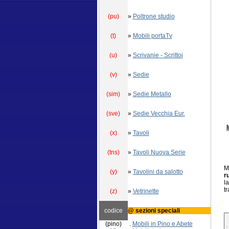
(pu)
»
Poltrone studio
(t)
»
Mobili portaTv
(u)
»
Scrivanie - Scrittoi
(v)
»
Sedie
(sim)
»
Sedie Metallo
(sve)
»
Sedie Vecchia Eur.
I
(x)
»
Tavoli
(tns)
»
Tavoli Nuova Serie
M
(y)
»
Tavolini da salotto
r
l
t
(z)
»
Vetrinette
codice
@ sezioni speciali
(pino)
.
Mobili in Pino e Abete
.