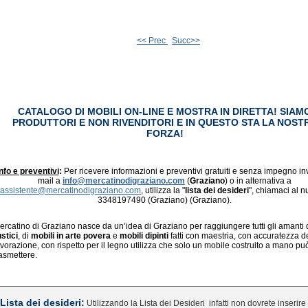
<< Prec
Succ>>
CATALOGO DI MOBILI ON-LINE E MOSTRA IN DIRETTA! SIAM
PRODUTTORI E NON RIVENDITORI E IN QUESTO STA LA NOST
FORZA!
nfo e preventivi
:
Per ricevere informazioni e preventivi gratuiti e senza impegno in
mail a
info@mercatinodigraziano.com
(
Graziano
) o in alternativa a
assistente@mercatinodigraziano.com
, utilizza la "
lista dei desideri
", chiamaci al 
3348197490 (Graziano) (Graziano).
ercatino di Graziano nasce da un’idea di Graziano per raggiungere tutti gli amanti 
ustici
, di
mobili in arte povera
e
mobili dipinti
fatti con maestria, con accuratezza d
avorazione, con rispetto per il legno utilizza che solo un mobile costruito a mano pu
rasmettere.
Lista dei desideri:
Utilizzando la Lista dei Desideri
infatti non dovrete inserire