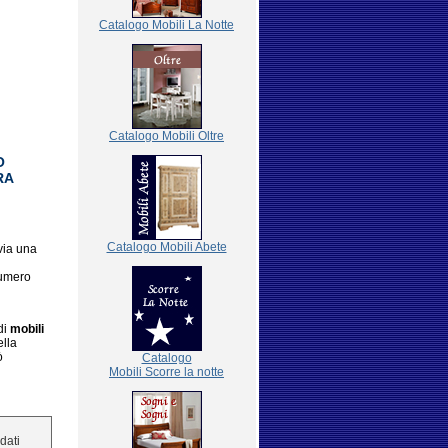
Catalogo Mobili La Notte
Catalogo Mobili Oltre
O
RA
Catalogo Mobili Abete
via una
numero
di
mobili
ella
ò
Catalogo
Mobili Scorre la notte
 dati