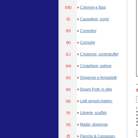
(cb)
»
Colonne e Basi
(i)
»
Cassettoni, comò
(h)
»
Comodini
(k)
»
Consolle
(L)
»
Credenze, controbuffet
(m)
»
Cristalliere, vetrine
(o)
»
Dispense e Armadietti
(p)
»
Divani-Poltr. in stile
S
(q)
»
Letti singoli-matrim.
I
e
(r)
»
Librerie, scaffali
e
s
d
(s)
»
Madie, dispense
I
(f)
»
Panche & Cassapan.