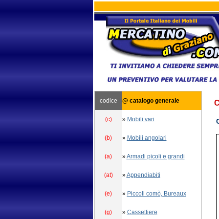
codice
@ catalogo generale
C
(c)
»
Mobili vari
(b)
»
Mobili angolari
(a)
»
Armadi picoli e grandi
(at)
»
Appendiabiti
(e)
»
Piccoli comò, Bureaux
(g)
»
Cassettiere