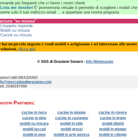
omande più frequenti che ci fanno i nostri clienti
»
Lista dei desideri
E' promemoria virtuale ti permette di scegliere i mobili che
nserire solo il tuoi indirizzo email ... e aspettare una nostra proposta.
ezione "su misura"
»
L'esperto risponde
»
Mobili su misura
»
Cucine su misura
e hai un piccolo negozio e vendi mobili o artigianato e sei interessato alle nostre
roduzioni,
clicca qui!
© SGS di Graziano Sonaro -
Info Webmaster
umeri utili GRAZIANO
nfo@mercatinodigraziano.com
ell. 3348197490
 nostri Partners:
cucine in noce
cucine in pioppo
cucine in rovere
cucine in pino
cucine in castagno
cucine in legno
mobili su misura
mobili in stile
mobili dipinti
mobili laccati
mobili grezzi
mobili in pioppo
mobili in pino
mobili in arte povera
mobili in ciliegio