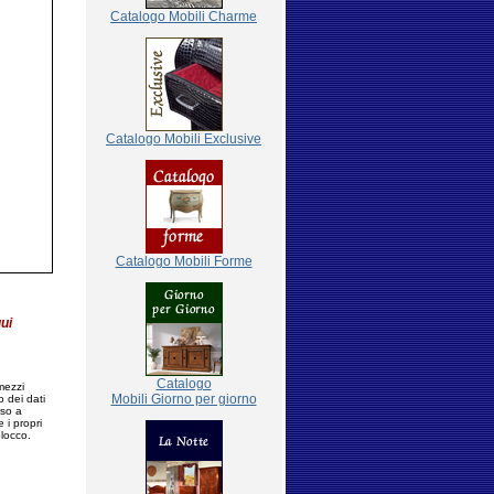
Catalogo Mobili Charme
Catalogo Mobili Exclusive
Catalogo Mobili Forme
qui
Catalogo
 mezzi
Mobili Giorno per giorno
o dei dati
rso a
 i propri
blocco.