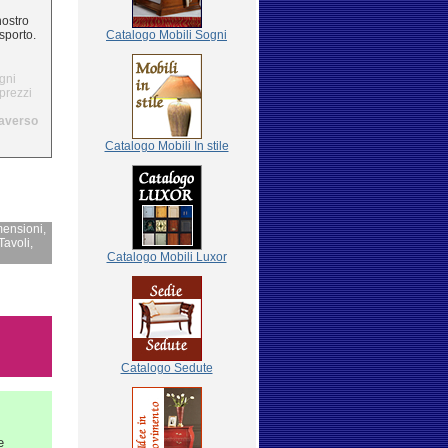
nostro
sporto.
Catalogo
Mobili Sogni
gni
 prezzi
traverso
Catalogo Mobili In stile
mensioni,
Tavoli,
Catalogo Mobili Luxor
Catalogo Sedute
e