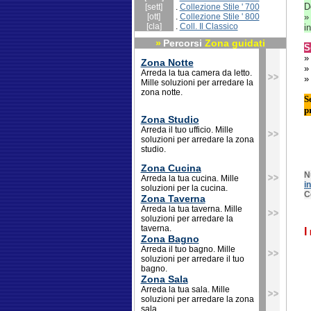
D
[sett]
.
Collezione Stile ' 700
[ott]
.
Collezione Stile ' 800
[cla]
.
Coll. Il Classico
i
»
Percorsi
Zona guidati
S
Zona Notte
Arreda la tua camera da letto.
Mille soluzioni per arredare la
zona notte.
S
p
Zona Studio
Arreda il tuo ufficio. Mille
soluzioni per arredare la zona
studio.
Zona Cucina
N
Arreda la tua cucina. Mille
i
soluzioni per la cucina.
C
Zona Taverna
Arreda la tua taverna. Mille
soluzioni per arredare la
taverna.
I
Zona Bagno
Arreda il tuo bagno. Mille
soluzioni per arredare il tuo
bagno.
Zona Sala
Arreda la tua sala. Mille
soluzioni per arredare la zona
sala.