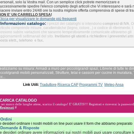
ersonali, solo la Vostra mail. Con un semplice click potrete memorizzare e
uccessivamente spedire l'elenco completo degli articoli che Vi interessano e sarà 
iacere inviare entro 24/48 ore la nostra migliore offerta comprensiva di spese di tra
NON E' UN CARRELLO SPESA
!
licca per visualizzare le domande più frequenti
Informazioni catalogo:
I prezzi dei cataloghi si intendono
compresi di IVA
. O
rticolo comprende misure, caratteristiche (legno, colore...) e codice di riferimento. I
ossono subire variazioni che saranno tempestivamente comunicate attraverso gli
ggiornamenti settimanali del sito.
Invitiamo gli utenti a richiedere i preventivi at
osta elett., telefono e fax.
ealizziamo su misura: Armadi a muro per piccoli/grandi spazi, Librerie di tutte le di
iccoli/grandi mobili personalizzati, Strutture, telai e cassoni per cucine in muratura, 
c...
Link Utili:
Traduttore
Ricerca CAP
Programmi TV
Meteo
Ansa
CARICA CATALOGO
 sei stanco delle lunghe attese, scarica il catalogo! E'
GRATIS!!!
Registrati e riceverai la password
Registrati
#
»
Ordini
e desideri ordinare i nostri mobili on line puoi usare il form che abbiamo preparato
»
Domande & Risposte
e desideri ordinare avere informazioni sui nostri mobili puoi usare consultare l