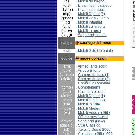
(d)
.
Mobili da bagno
p
(div)
.
Divani fuori catalogo
s
(divpol)
.
Divani su misura
p
(dip)
.
Mobili Dipinti (0)
(grezzi)
.
Mobili Grezzi -25%
C
(int)
.
Mobili Intagliati
.
(sms)
.
Mobili su misura
a
(larov)
.
Mobili in noce
p
(sogg)
.
Soggiorni, salotto
a
p
codice
@ catalogo del mese
(col)
.
Mobili Stile Coloniale
codice
@ nuove collezioni
(arm)
.
Armadi ante scorr.
R
(bgn)
.
Arredo Bagno
P
(camlett)
.
Camere da letto (1)
ec
(zletto)
.
Camere da letto (2)
-
.
Comò + 2 comodini
(compl)
.
Complementi
(cuc)
.
Cucine
a blocchi
(lindip)
.
Mobili Dipinti (1)
[color]
.
Mobili Dipinti (2)
S
(stile)
.
Mobili in Stile
Se
(moder)
.
Mobili Moderni
#
(vs)
.
Mobili Vecchio Stile
-
.
Offerte mesi scorsi
(newso)
.
Soggiorni (New)
S
(classic)
.
Stile Classico
(st)
.
Tavoli e Sedie 2006
S
[seic]
.
Collezione Stile ' 600