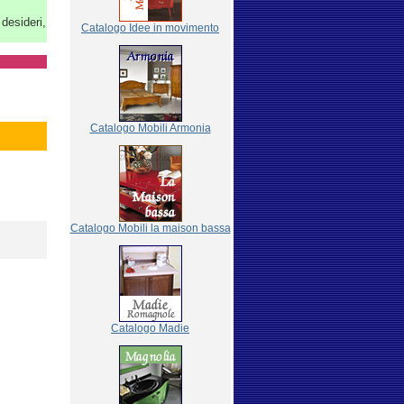
 desideri,
Catalogo Idee in movimento
Catalogo Mobili Armonia
Catalogo Mobili la maison bassa
Catalogo Madie