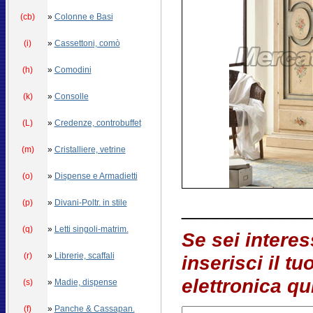
(cb)
»
Colonne e Basi
(i)
»
Cassettoni, comò
(h)
»
Comodini
(k)
»
Consolle
(L)
»
Credenze, controbuffet
(m)
»
Cristalliere, vetrine
(o)
»
Dispense e Armadietti
___________
(p)
»
Divani-Poltr. in stile
(q)
»
Letti singoli-matrim.
Se sei interes
(r)
»
Librerie, scaffali
inserisci il tu
elettronica qu
(s)
»
Madie, dispense
(f)
»
Panche & Cassapan.