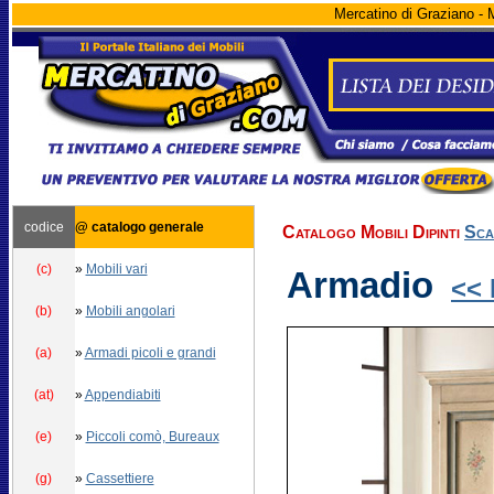
Mercatino di Graziano - M
codice
@ catalogo generale
Catalogo Mobili Dipinti
Sca
(c)
»
Mobili vari
Armadio
<<
(b)
»
Mobili angolari
(a)
»
Armadi picoli e grandi
(at)
»
Appendiabiti
(e)
»
Piccoli comò, Bureaux
(g)
»
Cassettiere