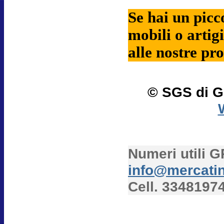
Se hai un picc
mobili o artigi
alle nostre pr
© SGS di G
Numeri utili
info@mercati
Cell. 3348197