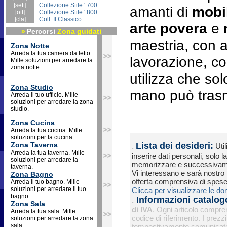
[sett]
.
Collezione Stile ' 700
amanti di
mobil
[ott]
.
Collezione Stile ' 800
[cla]
.
Coll. Il Classico
arte povera
e
»
Percorsi
Zona guidati
maestria, con 
Zona Notte
Arreda la tua camera da letto.
lavorazione, con
Mille soluzioni per arredare la
zona notte.
utilizza che so
Zona Studio
mano può trasm
Arreda il tuo ufficio. Mille
soluzioni per arredare la zona
studio.
Zona Cucina
Arreda la tua cucina. Mille
soluzioni per la cucina.
Zona Taverna
Lista dei desideri:
.
Uti
Arreda la tua taverna. Mille
inserire dati personali, solo 
soluzioni per arredare la
memorizzare e successivament
taverna.
Vi interessano e sarà nostro 
Zona Bagno
offerta comprensiva di spese
Arreda il tuo bagno. Mille
soluzioni per arredare il tuo
Clicca per visualizzare le do
bagno.
Informazioni catalog
.
Zona Sala
di IVA
. Ogni articolo compren
Arreda la tua sala. Mille
codice di riferimento. I prez
soluzioni per arredare la zona
sala.
tempestivamente comunicate a