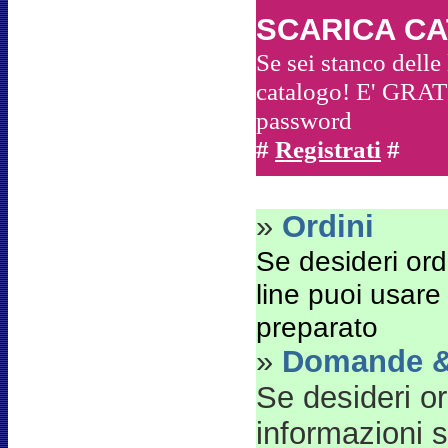
SCARICA C
Se sei stanco delle 
catalogo! E'
GRATI
password
#
Registrati
#
»
Ordini
Se desideri ordi
line puoi usare
preparato
»
Domande &
Se desideri o
informazioni s