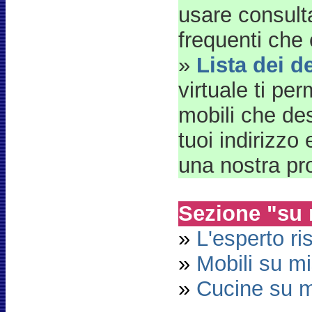
usare consult
frequenti che c
»
Lista dei d
virtuale ti per
mobili che desi
tuoi indirizzo 
una nostra pr
Sezione "su 
»
L'esperto r
»
Mobili su m
»
Cucine su m