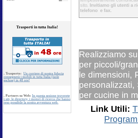
sito.
Invitiamo gli utenti a r
telefono e fax.
Trasporti in tutta Italia!
Realizziamo su
per piccoli/gran
le dimensioni, P
.
Trasporto:
Un corriere di nostra fiducia
consegnerà i mobili in tutta Italia (isole
escluse) in 48 ore!
personalizzati, 
per cucine in mu
.
Partners su Web:
In questa sezione troverete
i siti, le directory, i motori di ricerca che hanno
reso possibile la nostra avventura web.
Link Utili:
T
Program