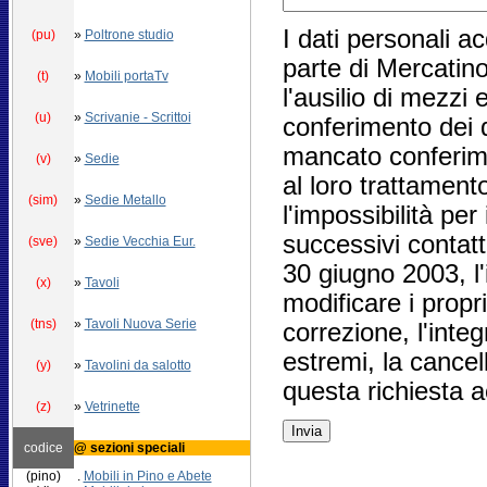
I dati personali ac
(pu)
»
Poltrone studio
parte di Mercatin
(t)
»
Mobili portaTv
l'ausilio di mezzi 
(u)
»
Scrivanie - Scrittoi
conferimento dei d
mancato conferime
(v)
»
Sedie
al loro trattamen
(sim)
»
Sedie Metallo
l'impossibilità per
successivi contatt
(sve)
»
Sedie Vecchia Eur.
30 giugno 2003, l'i
(x)
»
Tavoli
modificare i propr
(tns)
»
Tavoli Nuova Serie
correzione, l'inte
estremi, la cancel
(y)
»
Tavolini da salotto
questa richiesta 
(z)
»
Vetrinette
codice
@ sezioni speciali
(pino)
.
Mobili in Pino e Abete