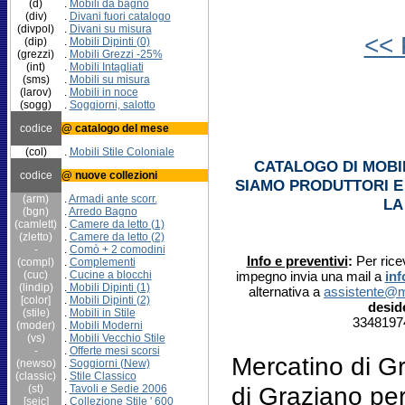
(d)
.
Mobili da bagno
(div)
.
Divani fuori catalogo
(divpol)
.
Divani su misura
<< 
(dip)
.
Mobili Dipinti (0)
(grezzi)
.
Mobili Grezzi -25%
(int)
.
Mobili Intagliati
(sms)
.
Mobili su misura
(larov)
.
Mobili in noce
(sogg)
.
Soggiorni, salotto
codice
@ catalogo del mese
(col)
.
Mobili Stile Coloniale
CATALOGO DI MOBIL
codice
@ nuove collezioni
SIAMO PRODUTTORI E 
(arm)
.
Armadi ante scorr.
LA
(bgn)
.
Arredo Bagno
(camlett)
.
Camere da letto (1)
(zletto)
.
Camere da letto (2)
-
.
Comò + 2 comodini
Info e preventivi
:
Per rice
(compl)
.
Complementi
(cuc)
.
Cucine
a blocchi
impegno invia una mail a
in
(lindip)
.
Mobili Dipinti (1)
alternativa a
assistente@m
[color]
.
Mobili Dipinti (2)
desid
(stile)
.
Mobili in Stile
33481974
(moder)
.
Mobili Moderni
(vs)
.
Mobili Vecchio Stile
-
.
Offerte mesi scorsi
Mercatino di G
(newso)
.
Soggiorni (New)
(classic)
.
Stile Classico
di Graziano per 
(st)
.
Tavoli e Sedie 2006
[seic]
.
Collezione Stile ' 600