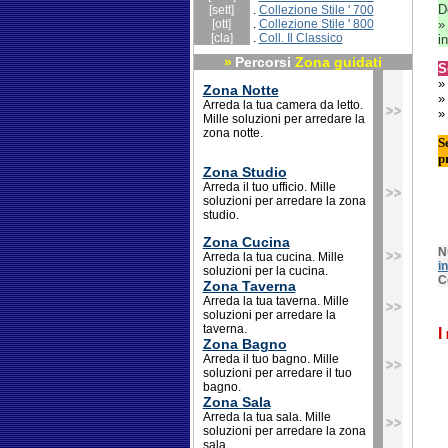
D
[sett]
.
Collezione Stile ' 700
[ott]
.
Collezione Stile ' 800
[cla]
.
Coll. Il Classico
i
»
Percorsi
Zona guidati
S
Zona Notte
Arreda la tua camera da letto.
Mille soluzioni per arredare la
zona notte.
S
p
Zona Studio
Arreda il tuo ufficio. Mille
soluzioni per arredare la zona
studio.
Zona Cucina
N
Arreda la tua cucina. Mille
i
soluzioni per la cucina.
C
Zona Taverna
Arreda la tua taverna. Mille
soluzioni per arredare la
taverna.
I
Zona Bagno
Arreda il tuo bagno. Mille
soluzioni per arredare il tuo
bagno.
Zona Sala
Arreda la tua sala. Mille
soluzioni per arredare la zona
sala.