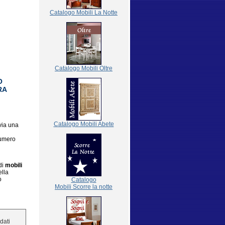
Catalogo Mobili La Notte
Catalogo Mobili Oltre
O
RA
Catalogo Mobili Abete
via una
numero
di
mobili
ella
ò
Catalogo
Mobili Scorre la notte
 dati