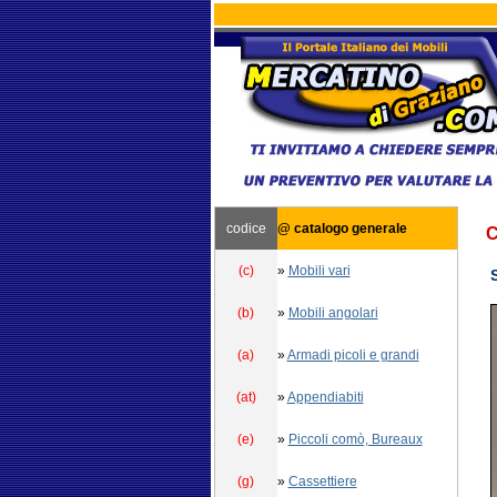
codice
@ catalogo generale
C
(c)
»
Mobili vari
(b)
»
Mobili angolari
(a)
»
Armadi picoli e grandi
(at)
»
Appendiabiti
(e)
»
Piccoli comò, Bureaux
(g)
»
Cassettiere