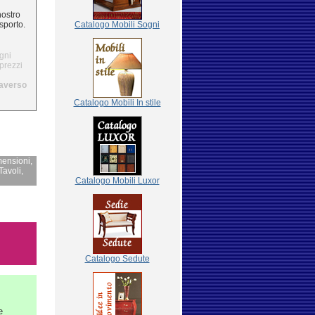
nostro
sporto.
Catalogo
Mobili Sogni
gni
 prezzi
traverso
Catalogo Mobili In stile
mensioni,
Tavoli,
Catalogo Mobili Luxor
Catalogo Sedute
e