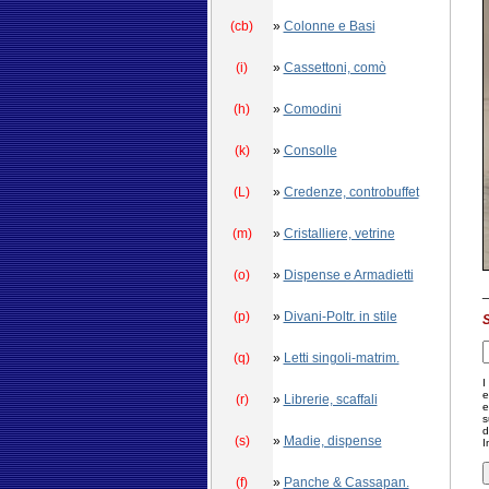
(cb)
»
Colonne e Basi
(i)
»
Cassettoni, comò
(h)
»
Comodini
(k)
»
Consolle
(L)
»
Credenze, controbuffet
(m)
»
Cristalliere, vetrine
(o)
»
Dispense e Armadietti
(p)
»
Divani-Poltr. in stile
S
(q)
»
Letti singoli-matrim.
I
e
(r)
»
Librerie, scaffali
e
s
d
(s)
»
Madie, dispense
I
(f)
»
Panche & Cassapan.