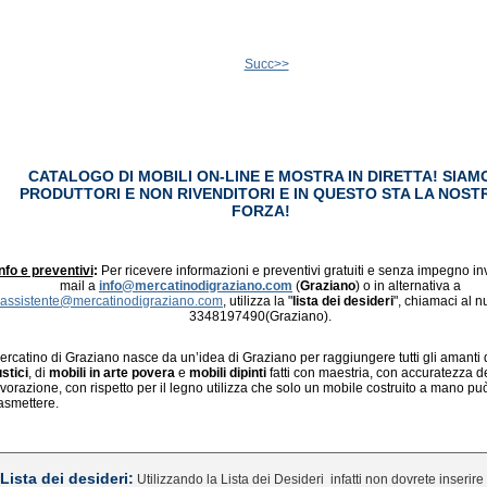
Succ>>
CATALOGO DI MOBILI ON-LINE E MOSTRA IN DIRETTA! SIAM
PRODUTTORI E NON RIVENDITORI E IN QUESTO STA LA NOST
FORZA!
nfo e preventivi
:
Per ricevere informazioni e preventivi gratuiti e senza impegno in
mail a
info@mercatinodigraziano.com
(
Graziano
) o in alternativa a
assistente@mercatinodigraziano.com
, utilizza la "
lista dei desideri
", chiamaci al 
3348197490(Graziano).
ercatino di Graziano nasce da un’idea di Graziano per raggiungere tutti gli amanti 
ustici
, di
mobili in arte povera
e
mobili dipinti
fatti con maestria, con accuratezza d
avorazione, con rispetto per il legno utilizza che solo un mobile costruito a mano pu
rasmettere.
Lista dei desideri:
Utilizzando la Lista dei Desideri
infatti non dovrete inserire