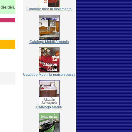
 desideri,
Catalogo Idee in movimento
Catalogo Mobili Armonia
Catalogo Mobili la maison bassa
Catalogo Madie