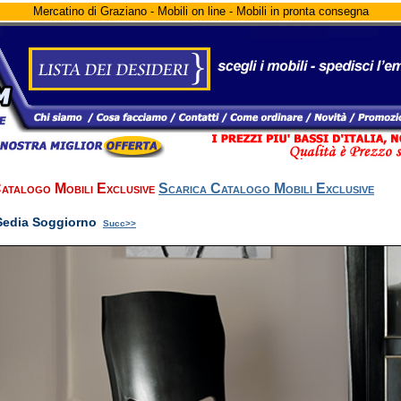
Mercatino di Graziano - Mobili on line - Mobili in pronta consegna
atalogo Mobili Exclusive
Scarica Catalogo Mobili Exclusive
Sedia Soggiorno
Succ>>