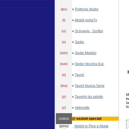
(pu)
»
Poltrone studio
(t)
»
Mobili portaTv
(u)
»
Scrivanie - Scrittoi
(v)
»
Sedie
(sim)
»
Sedie Metallo
(sve)
»
Sedie Vecchia Eur.
I
(x)
»
Tavoli
(tns)
»
Tavoli Nuova Serie
M
(y)
»
Tavolini da salotto
r
l
t
(z)
»
Vetrinette
codice
@ sezioni speciali
(pino)
.
Mobili in Pino e Abete
.