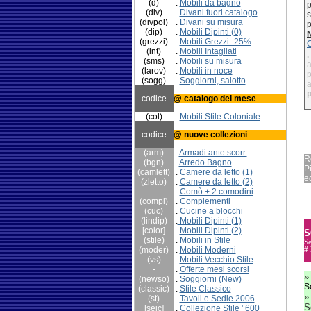
(d)
.
Mobili da bagno
p
(div)
.
Divani fuori catalogo
s
(divpol)
.
Divani su misura
p
(dip)
.
Mobili Dipinti (0)
(grezzi)
.
Mobili Grezzi -25%
C
(int)
.
Mobili Intagliati
.
(sms)
.
Mobili su misura
a
(larov)
.
Mobili in noce
p
(sogg)
.
Soggiorni, salotto
a
p
codice
@ catalogo del mese
(col)
.
Mobili Stile Coloniale
codice
@ nuove collezioni
(arm)
.
Armadi ante scorr.
R
(bgn)
.
Arredo Bagno
P
(camlett)
.
Camere da letto (1)
ec
(zletto)
.
Camere da letto (2)
-
.
Comò + 2 comodini
(compl)
.
Complementi
(cuc)
.
Cucine
a blocchi
(lindip)
.
Mobili Dipinti (1)
[color]
.
Mobili Dipinti (2)
S
(stile)
.
Mobili in Stile
Se
(moder)
.
Mobili Moderni
#
(vs)
.
Mobili Vecchio Stile
-
.
Offerte mesi scorsi
(newso)
.
Soggiorni (New)
S
(classic)
.
Stile Classico
(st)
.
Tavoli e Sedie 2006
S
[seic]
.
Collezione Stile ' 600