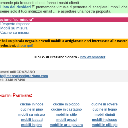
omande più frequenti che ci fanno i nostri clienti
»
Lista dei desideri
E' promemoria virtuale ti permette di scegliere i mobili che
nserire solo il tuoi indirizzo email ... e aspettare una nostra proposta.
ezione "su misura"
»
L'esperto risponde
»
Mobili su misura
»
Cucine su misura
e hai un piccolo negozio e vendi mobili o artigianato e sei interessato alle nostre
roduzioni,
clicca qui!
© SGS di Graziano Sonaro -
Info Webmaster
umeri utili GRAZIANO
nfo@mercatinodigraziano.com
ell. 3348197490
 nostri Partners:
cucine in noce
cucine in pioppo
cucine in rovere
cucine in pino
cucine in castagno
cucine in legno
mobili su misura
mobili in stile
mobili dipinti
mobili laccati
mobili grezzi
mobili in pioppo
mobili in pino
mobili in arte povera
mobili in ciliegio