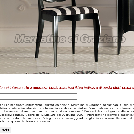
________________________
e sei interessato a questo articolo inserisci il tuo indirizzo di posta elettronica 
 dati personali acquisiti saranno utilizzati da parte di Mercatino di Graziano, anche con l'ausilio di
lettronici e/o automatizzati. Il conferimento dei dati è facoltativo; l'eventuale mancato conferiment
 del consenso al loro trattamento/comunicazione comporterà l'impossibilità per il gruppo di dar co
uccessivi contatti. Ai sensi del D.Lgs.196 del 30 giugno 2003, l'interessato ha il diritto di modificare
ati chiedendone la correzione, l'integrazione e, ricorreggendone gli estremi, la cancellazione o il 
nviando questa richiesta acconsento.