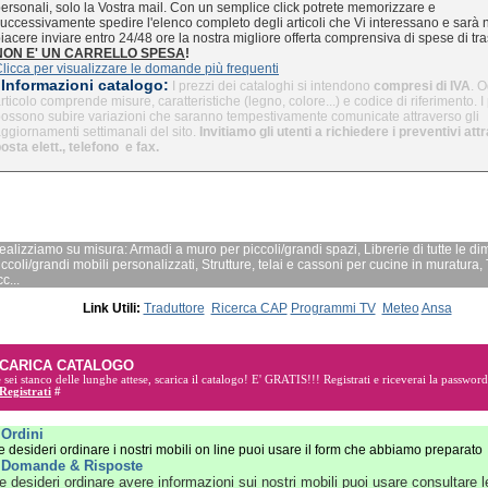
ersonali, solo la Vostra mail. Con un semplice click potrete memorizzare e
uccessivamente spedire l'elenco completo degli articoli che Vi interessano e sarà 
iacere inviare entro 24/48 ore la nostra migliore offerta comprensiva di spese di tra
NON E' UN CARRELLO SPESA
!
licca per visualizzare le domande più frequenti
Informazioni catalogo:
I prezzi dei cataloghi si intendono
compresi di IVA
. O
rticolo comprende misure, caratteristiche (legno, colore...) e codice di riferimento. I
ossono subire variazioni che saranno tempestivamente comunicate attraverso gli
ggiornamenti settimanali del sito.
Invitiamo gli utenti a richiedere i preventivi at
osta elett., telefono e fax.
ealizziamo su misura: Armadi a muro per piccoli/grandi spazi, Librerie di tutte le di
iccoli/grandi mobili personalizzati, Strutture, telai e cassoni per cucine in muratura, 
c...
Link Utili:
Traduttore
Ricerca CAP
Programmi TV
Meteo
Ansa
CARICA CATALOGO
 sei stanco delle lunghe attese, scarica il catalogo! E'
GRATIS!!!
Registrati e riceverai la password
Registrati
#
»
Ordini
e desideri ordinare i nostri mobili on line puoi usare il form che abbiamo preparato
»
Domande & Risposte
e desideri ordinare avere informazioni sui nostri mobili puoi usare consultare l