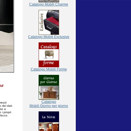
Catalogo Mobili Charme
Catalogo Mobili Exclusive
Catalogo Mobili Forme
qui
Catalogo
 mezzi
Mobili Giorno per giorno
o dei dati
rso a
 i propri
blocco.