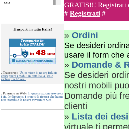
GRATIS!!!
Registrati
sala.
#
Registrati
#
Trasporti in tutta Italia!
»
Ordini
Se desideri ordinar
usare il form che
»
Domande & R
Se desideri ordi
.
Trasporto:
Un corriere di nostra fiducia
consegnerà i mobili in tutta Italia (isole
escluse) in 48 ore!
nostri mobili pu
Domande più freq
.
Partners su Web:
In questa sezione troverete
i siti, le directory, i motori di ricerca che hanno
reso possibile la nostra avventura web.
clienti
»
Lista dei desi
virtuale ti perme