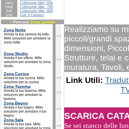
[seic]
.
Collezione Stile ' 600
[sett]
.
Collezione Stile ' 700
[ott]
.
Collezione Stile ' 800
[cla]
.
Coll. Il Classico
»
Percorsi
Zona guidati
Realizziamo su m
Zona Notte
Arreda la tua camera da letto.
piccoli/grandi spaz
Mille soluzioni per arredare la
zona notte.
dimensioni, Piccol
Zona Studio
Strutture, telai e
Arreda il tuo ufficio. Mille
soluzioni per arredare la zona
muratura, Tavoli, e
studio.
Zona Cucina
Link Utili:
Tradut
Arreda la tua cucina. Mille
soluzioni per la cucina.
Zona Taverna
T
Arreda la tua taverna. Mille
soluzioni per arredare la
taverna.
Zona Bagno
Arreda il tuo bagno. Mille
soluzioni per arredare il tuo
SCARICA CAT
bagno.
Zona Sala
Se sei stanco delle lun
Arreda la tua sala. Mille
soluzioni per arredare la zona