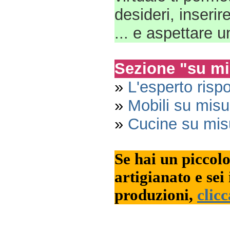
desideri, inserire
... e aspettare 
Sezione "su mi
»
L'esperto risp
»
Mobili su misu
»
Cucine su mis
Se hai un piccol
artigianato e sei 
produzioni,
clicc