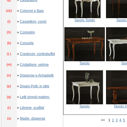
(g)
»
Cassettiere
(cb)
»
Colonne e Basi
Tavolo Tondo
Tavolo
(i)
»
Cassettoni, comò
(h)
»
Comodini
(k)
»
Consolle
(L)
»
Credenze, controbuffet
Tavolo
Tav
(m)
»
Cristalliere, vetrine
(o)
»
Dispense e Armadietti
(p)
»
Divani-Poltr. in stile
(q)
»
Letti singoli-matrim.
Tavolo
Tavolo 
(r)
»
Librerie, scaffali
(s)
»
Madie, dispense
>> 1
2
3
4
5