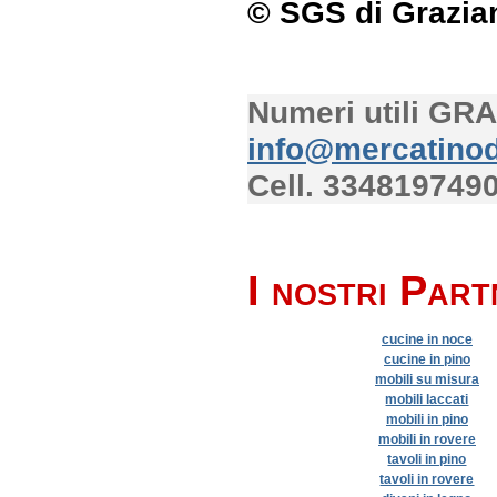
© SGS di Grazia
Numeri utili GR
info@mercatinod
Cell. 334819749
I nostri Part
cucine in noce
cucine in pino
mobili su misura
mobili laccati
mobili in pino
mobili in rovere
tavoli in pino
tavoli in rovere