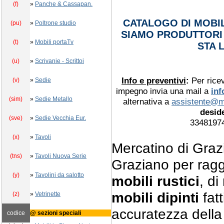
(f)
»
Panche & Cassapan.
CATALOGO DI MOBIL
(pu)
»
Poltrone studio
SIAMO PRODUTTORI 
(t)
»
Mobili portaTv
STA 
(u)
»
Scrivanie - Scrittoi
Info e preventivi
:
Per rice
(v)
»
Sedie
impegno invia una mail a
in
(sim)
»
Sedie Metallo
alternativa a
assistente@m
deside
(sve)
»
Sedie Vecchia Eur.
33481974
(x)
»
Tavoli
Mercatino di Graz
(tns)
»
Tavoli Nuova Serie
Graziano per raggi
(y)
»
Tavolini da salotto
mobili rustici
, di
mobili dipinti
fatt
(z)
»
Vetrinette
accuratezza della 
codice
@ sezioni speciali