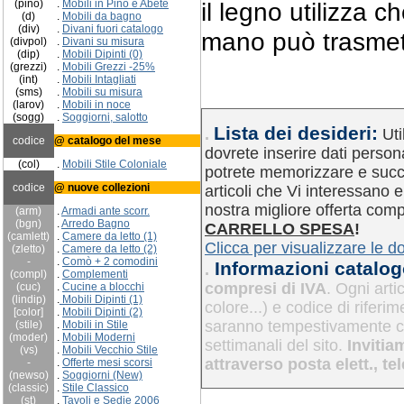
(pino)
.
Mobili in Pino e Abete
il legno utilizza c
(d)
.
Mobili da bagno
(div)
.
Divani fuori catalogo
mano può trasmet
(divpol)
.
Divani su misura
(dip)
.
Mobili Dipinti (0)
(grezzi)
.
Mobili Grezzi -25%
(int)
.
Mobili Intagliati
(sms)
.
Mobili su misura
(larov)
.
Mobili in noce
(sogg)
.
Soggiorni, salotto
Lista dei desideri:
.
Uti
codice
@ catalogo del mese
dovrete inserire dati person
(col)
.
Mobili Stile Coloniale
potrete memorizzare e succ
codice
@ nuove collezioni
articoli che Vi interessano 
nostra migliore offerta com
(arm)
.
Armadi ante scorr.
(bgn)
.
Arredo Bagno
CARRELLO SPESA
!
(camlett)
.
Camere da letto (1)
Clicca per visualizzare le 
(zletto)
.
Camere da letto (2)
-
.
Comò + 2 comodini
Informazioni catalog
.
(compl)
.
Complementi
compresi di IVA
. Ogni art
(cuc)
.
Cucine
a blocchi
(lindip)
.
Mobili Dipinti (1)
colore...) e codice di riferi
[color]
.
Mobili Dipinti (2)
saranno tempestivamente co
(stile)
.
Mobili in Stile
(moder)
.
Mobili Moderni
settimanali del sito.
Invitiam
(vs)
.
Mobili Vecchio Stile
attraverso posta elett., te
-
.
Offerte mesi scorsi
(newso)
.
Soggiorni (New)
(classic)
.
Stile Classico
(st)
.
Tavoli e Sedie 2006