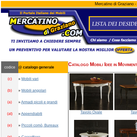
Mercatino di Graziano - 
Catalogo Mobili Idee in Movimen
codice
@ catalogo generale
(c)
»
Mobili vari
(b)
»
Mobili angolari
(a)
»
Armadi picoli e grandi
Tavolo Ovale
Tav
(at)
»
Appendiabiti
(e)
»
Piccoli comò, Bureaux